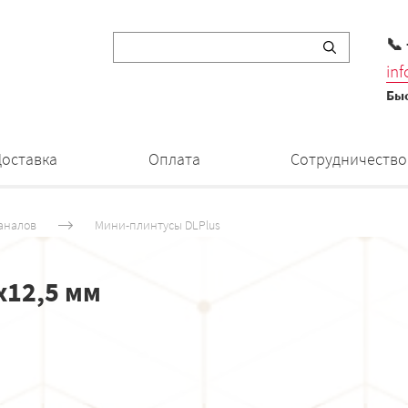
📞
in
Быс
Доставка
Оплата
Сотрудничество
аналов
Мини-плинтусы DLPlus
x12,5 мм