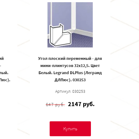
ий
Угол плоский переменный - для
-
мини-плинтусов 32x12,5. Цвет
елый.
Белый. Legrand DLPlus (Легранд
Пюс).
ДЛПюс). 030253
Артикул: 030253
2147 руб.
647 руб.
Купить