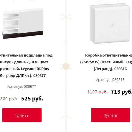
отнительная подкладка под
Коробка ответвительнн
интус - длина 2,10 м. Цвет
(75х75х35). Цвет Белый. Le
ричневый. Legrand DLPlus
(Легранд). 030316
(Легранд ДЛПюс). 030677
Артикул: 030316
Артикул: 030677
713 руб
1197 руб.
525 руб.
880 руб.
Купить
Купить