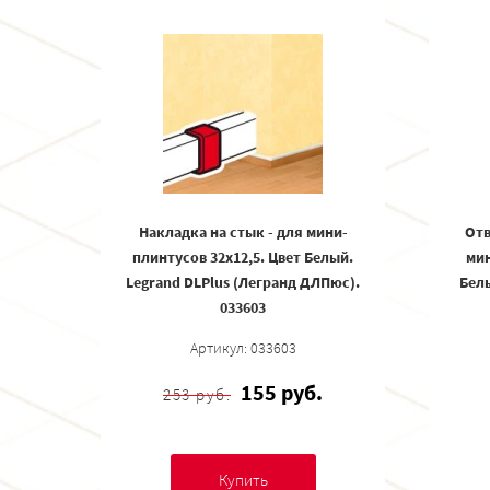
Накладка на стык - для мини-
Отв
плинтусов 32х12,5. Цвет Белый.
мин
Legrand DLPlus (Легранд ДЛПюс).
Белы
033603
Артикул: 033603
155 руб.
253 руб.
Купить