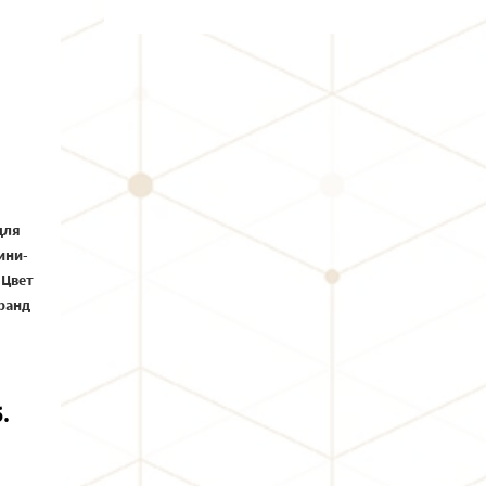
для
ини-
 Цвет
гранд
.