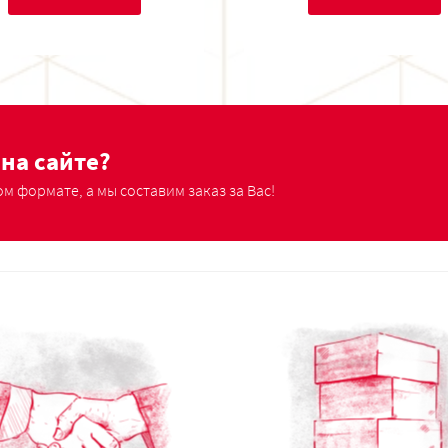
на сайте?
м формате, а мы составим заказ за Вас!