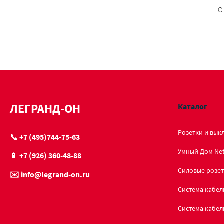
О
ЛЕГРАНД-ОН
Каталог
Розетки и вык
📞 +7 (495)744-75-63
Умный Дом Ne
📱 +7 (926) 360-48-88
Силовые розет
✉️ info@legrand-on.ru
Система кабел
Система кабел