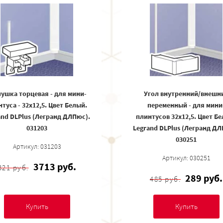
лушка торцевая - для мини-
Угол внутренний/внешн
туса - 32x12,5. Цвет Белый.
переменный - для мини
and DLPlus (Легранд ДЛПюс).
плинтусов 32x12,5. Цвет Б
031203
Legrand DLPlus (Легранд ДЛ
030251
Артикул: 031203
Артикул: 030251
3713 руб.
321 руб.
289 руб.
485 руб.
Купить
Купить