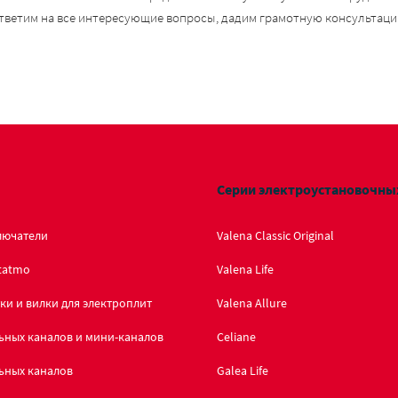
тветим на все интересующие вопросы, дадим грамотную консультаци
Серии электроустановочны
лючатели
Valena Classic Original
tatmo
Valena Life
ки и вилки для электроплит
Valena Allure
ьных каналов и мини-каналов
Celiane
ьных каналов
Galea Life