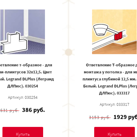
етвление т-образное - для
Ответвление T-образное 
и-плинтусов 32x12,5. Цвет
монтажа у потолка - для м
й. Legrand DLPlus (Легранд
плинтуса глубиной 12,5 мм.
ДЛПюс). 030254
Белый. Legrand DLPlus (Ле
ДЛПюс). 033317
Артикул: 030254
Артикул: 033317
386 руб.
631 руб.
1929 руб
3153 руб.
Купить
Купить