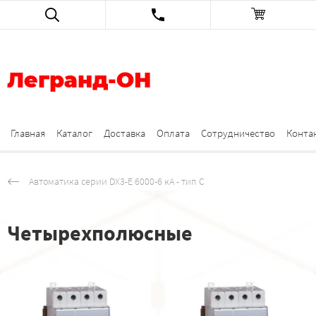
Легранд-ОН
Главная
Каталог
Доставка
Оплата
Сотрудничество
Конта
Автоматика серии DX3-E 6000-6 кА - тип C
Четырехполюсные