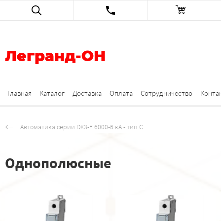
Легранд-ОН
Главная
Каталог
Доставка
Оплата
Сотрудничество
Конта
Автоматика серии DX3-E 6000-6 кА - тип C
Однополюсные