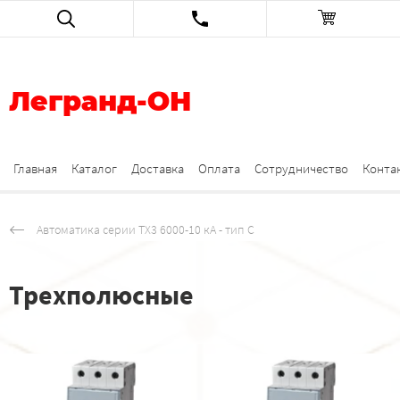
Легранд-ОН
Главная
Каталог
Доставка
Оплата
Сотрудничество
Конта
Автоматика серии TX3 6000-10 кА - тип C
Трехполюсные