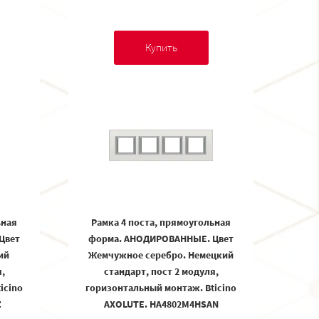
Купить
ьная
Рамка 4 поста, прямоугольная
Цвет
форма. АНОДИРОВАННЫЕ. Цвет
ий
Жемчужное серебро. Немецкий
,
стандарт, пост 2 модуля,
icino
горизонтальный монтаж. Bticino
Z
AXOLUTE. HA4802M4HSAN