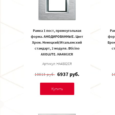
Рамка 1 пост, прямоугольная
Ра
форма. АНОДИРОВАННЫЕ. Цвет
фор
Хром. Немецкий/Итальянский
Бро
стандарт, 2 модуля. Bticino
ст
AXOLUTE. HA4802CR
Артикул: HA4802CR
6937 руб.
10813 руб.
1
Купить