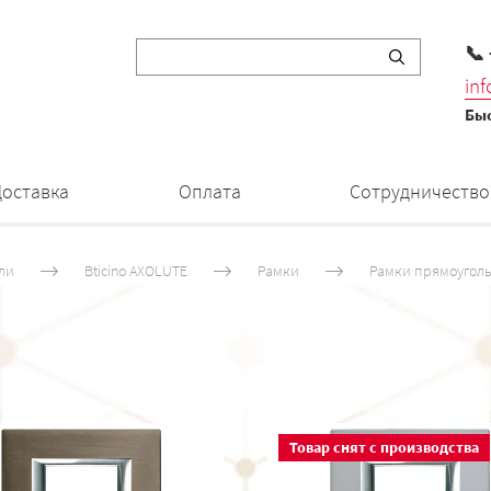
📞
in
Быс
Доставка
Оплата
Сотрудничество
ли
Bticino AXOLUTE
Рамки
Рамки прямоуголь
Товар снят с производства