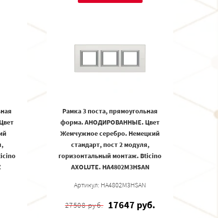
ьная
Рамка 3 поста, прямоугольная
Цвет
форма. АНОДИРОВАННЫЕ. Цвет
ий
Жемчужное серебро. Немецкий
,
стандарт, пост 2 модуля,
icino
горизонтальный монтаж. Bticino
Z
AXOLUTE. HA4802M3HSAN
Артикул: HA4802M3HSAN
17647 руб.
27508 руб.