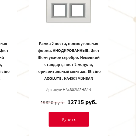
ьная
Рамка 2 поста, прямоугольная
Цвет
форма. АНОДИРОВАННЫЕ. Цвет
ий
Жемчужное серебро. Немецкий
,
стандарт, пост 2 модуля,
icino
горизонтальный монтаж. Bticino
Z
AXOLUTE. HA4802M2HSAN
Артикул: HA4802M2HSAN
12715 руб.
19820 руб.
Купить