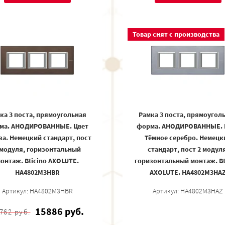
Товар снят с производства
ка 3 поста, прямоугольная
Рамка 3 поста, прямоугол
ма. АНОДИРОВАННЫЕ. Цвет
форма. АНОДИРОВАННЫЕ. 
за. Немецкий стандарт, пост
Тёмное серебро. Немецк
 модуля, горизонтальный
стандарт, пост 2 модуля
онтаж. Bticino AXOLUTE.
горизонтальный монтаж. Bt
HA4802M3HBR
AXOLUTE. HA4802M3HA
Артикул: HA4802M3HBR
Артикул: HA4802M3HAZ
15886 руб.
762 руб.