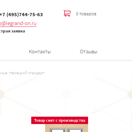
0 товаров
 +7 (495)744-75-63
fo@legrand-on.ru
трая заявка
Контакты
Отзывы
ные. Немецкий стандарт
Товар снят с производства