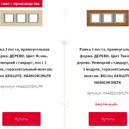
 снят с производства
ка 3 поста, прямоугольная
Рамка 3 поста, прямоугол
рма. ДЕРЕВО. Цвет Ясень.
форма. ДЕРЕВО. Цвет Тик
емецкий стандарт, пост 2
дерево. Немецкий стандарт,
ля, горизонтальный монтаж.
2 модуля, горизонтальн
ino AXOLUTE. HA4802M3HLFR
монтаж. Bticino AXOLUT
HA4802M3HLTK
Артикул: HA4802M3HLFR
Артикул: HA4802M3HLTK
34274 руб.
Купить
Купить