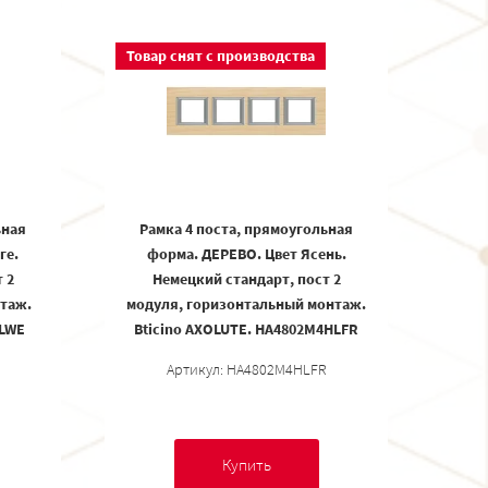
Товар снят с производства
ьная
Рамка 4 поста, прямоугольная
ге.
форма. ДЕРЕВО. Цвет Ясень.
 2
Немецкий стандарт, пост 2
таж.
модуля, горизонтальный монтаж.
3LWE
Bticino AXOLUTE. HA4802M4HLFR
Артикул: HA4802M4HLFR
Купить