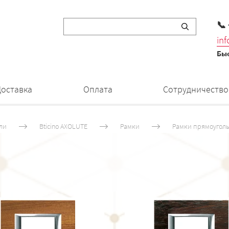
📞
in
Быс
Доставка
Оплата
Сотрудничество
ли
Bticino AXOLUTE
Рамки
Рамки прямоуголь