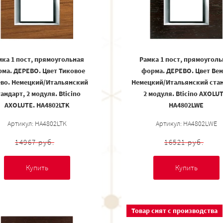
мка 1 пост, прямоугольная
Рамка 1 пост, прямоуголь
ма. ДЕРЕВО. Цвет Тиковое
форма. ДЕРЕВО. Цвет Вен
ево. Немецкий/Итальянский
Немецкий/Итальянский стан
андарт, 2 модуля. Bticino
2 модуля. Bticino AXOLUT
AXOLUTE. HA4802LTK
HA4802LWE
Артикул: HA4802LTK
Артикул: HA4802LWE
14967 руб.
16521 руб.
Купить
Купить
Товар снят с производства