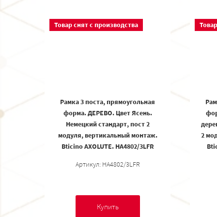
Товар снят с производства
Товар
Рамка 3 поста, прямоугольная
Рам
форма. ДЕРЕВО. Цвет Ясень.
фор
Немецкий стандарт, пост 2
дере
модуля, вертикальный монтаж.
2 мо
Bticino AXOLUTE. HA4802/3LFR
Bti
Артикул: HA4802/3LFR
Купить