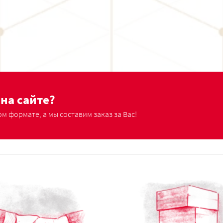
на сайте?
м формате, а мы составим заказ за Вас!