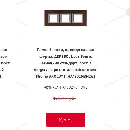
ьная
Рамка 3 поста, прямоугольная
овое
форма. ДЕРЕВО. Цвет Венге.
 пост
Немецкий стандарт, пост 2
ый
модуля, горизонтальный монтаж.
E.
Bticino AXOLUTE. HA4802M3HLWE
Артикул: HA4802M3HLWE
37833 руб.
Купить