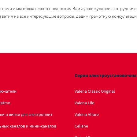
с нами и мы обязательно предложим Вам лучшие условия сотрудничес
тветим на все интересующие вопросы, дадим грамотную консультаци
Серии электроустановочны
лючатели
Valena Classic Original
tatmo
Valena Life
ки и вилки для электроплит
Valena Allure
ьных каналов и мини-каналов
Celiane