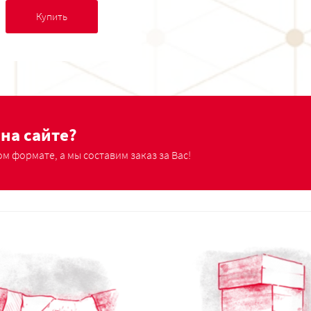
Купить
на сайте?
м формате, а мы составим заказ за Вас!