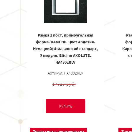
Рамка 1 пост, прямоугольная
Ра
форма. КАМЕНЬ. Цвет Ардезия.
фор
Немецкий/Итальянский стандарт,
Карр
2 модуля. Bticino AXOLUTE.
ст
HA4802RLV
Артикул: HA4802RLV
17727 руб.
Купить
Товар снят с производства
Товар