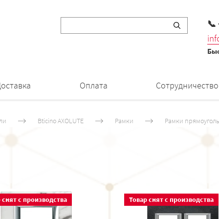
📞
in
Быс
Доставка
Оплата
Сотрудничество
ли
Bticino AXOLUTE
Рамки
Рамки прямоуголь
 снят с производства
Товар снят с производства