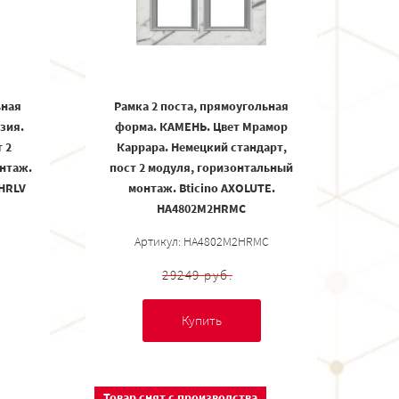
ьная
Рамка 2 поста, прямоугольная
зия.
форма. КАМЕНЬ. Цвет Мрамор
 2
Каррара. Немецкий стандарт,
нтаж.
пост 2 модуля, горизонтальный
2HRLV
монтаж. Bticino AXOLUTE.
HA4802M2HRMC
Артикул: HA4802M2HRMC
29249 руб.
Купить
Товар снят с производства