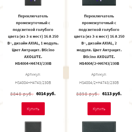
Переключатель
Переключатель
промежуточный с
промежуточный с
подсветкой голубого
подсветкой голубого
цвета (из 3-х мест) 16 А 250
цвета (из 3-х мест) 16 А 250
В~, дизайн AXIAL, 1 модуль.
В~, дизайн AXIAL, 2
Цвет Антрацит. Bticino
модуля. Цвет Антрацит.
AXOLUTE.
Bticino AXOLUTE.
HS4004+H4743/230B
HS4004/2+H4743/230B
Артикул:
Артикул:
HS4004+H4743/230B
HS4004/2+H4743/230B
6014 руб.
6113 руб.
8848 руб.
8898 руб.
Купить
Купить