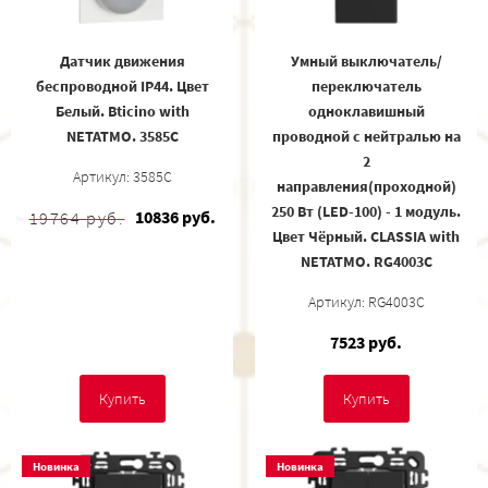
Датчик движения
Умный выключатель/
беспроводной IP44. Цвет
переключатель
Белый. Bticino with
одноклавишный
NETATMO. 3585C
проводной с нейтралью на
2
Артикул: 3585C
направления(проходной)
250 Вт (LED-100) - 1 модуль.
10836 руб.
19764 руб.
Цвет Чёрный. CLASSIA with
NETATMO. RG4003C
Артикул: RG4003C
7523 руб.
Купить
Купить
Новинка
Новинка