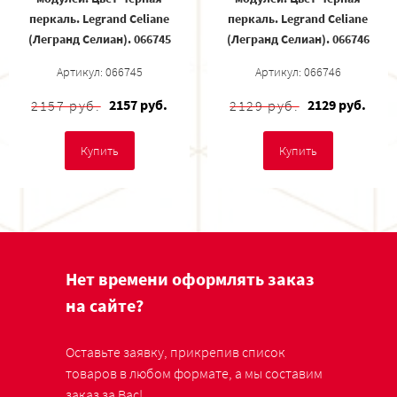
перкаль. Legrand Celiane
перкаль. Legrand Celiane
(Легранд Селиан). 066745
(Легранд Селиан). 066746
Артикул: 066745
Артикул: 066746
2157 руб.
2129 руб.
2157 руб.
2129 руб.
Купить
Купить
Нет времени оформлять заказ
на сайте?
Оставьте заявку, прикрепив список
товаров в любом формате, а мы составим
заказ за Вас!