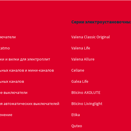
Серии электроустановочны
лючатели
Valena Classic Original
tatmo
Valena Life
ки и вилки для электроплит
Valena Allure
ьных каналов и мини-каналов
Celiane
ьных каналов
Galea Life
ие выключатели
Bticino AXOLUTE
я автоматических выключателей
Bticino Livinglight
енение
Etika
Quteo