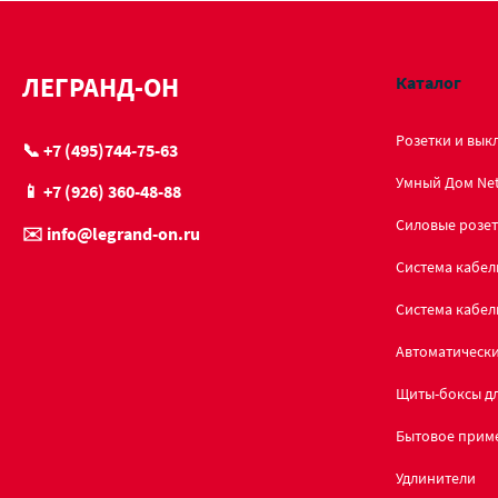
ЛЕГРАНД-ОН
Каталог
Розетки и вык
📞 +7 (495)744-75-63
Умный Дом Ne
📱 +7 (926) 360-48-88
Силовые розет
✉️ info@legrand-on.ru
Система кабел
Система кабел
Автоматическ
Щиты-боксы дл
Бытовое прим
Удлинители