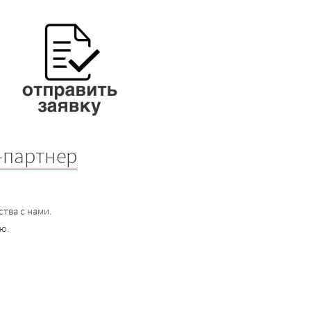
-партнер
тва с нами.
ю.