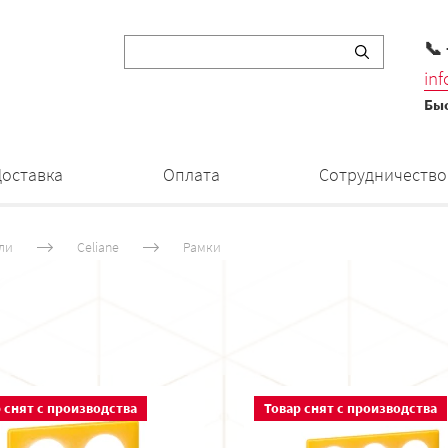
📞
in
Быс
Доставка
Оплата
Сотрудничество
ли
Celiane
Рамки
 снят с производства
Товар снят с производства