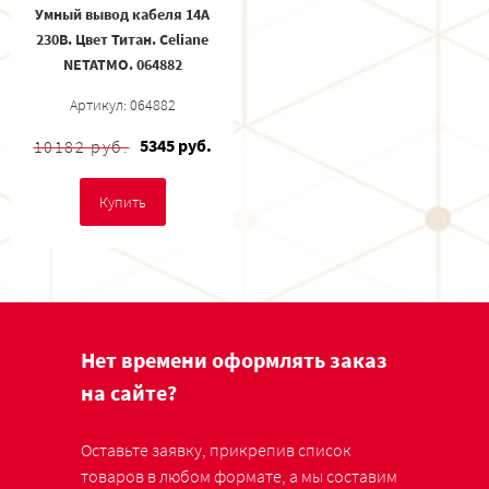
Умный вывод кабеля 14А
230В. Цвет Титан. Celiane
NETATMO. 064882
Артикул: 064882
5345 руб.
10182 руб.
Купить
Нет времени оформлять заказ
на сайте?
Оставьте заявку, прикрепив список
товаров в любом формате, а мы составим