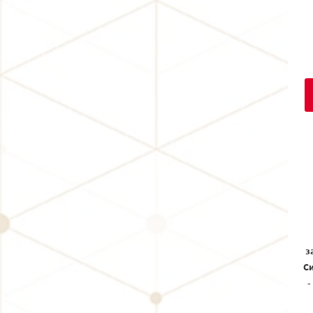
з
Си
-