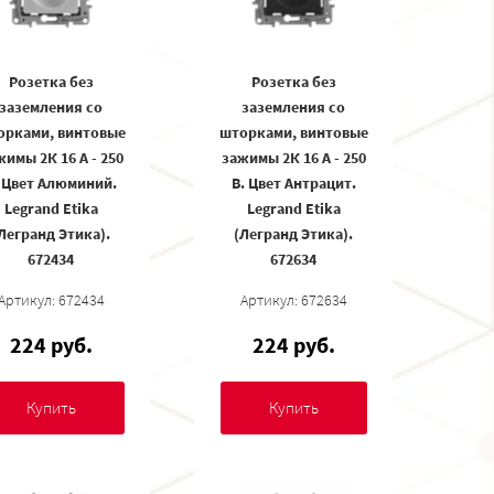
Розетка без
Розетка без
заземления со
заземления со
орками, винтовые
шторками, винтовые
жимы 2К 16 А - 250
зажимы 2К 16 А - 250
. Цвет Алюминий.
В. Цвет Антрацит.
Legrand Etika
Legrand Etika
Легранд Этика).
(Легранд Этика).
672434
672634
Артикул: 672434
Артикул: 672634
224 руб.
224 руб.
Купить
Купить