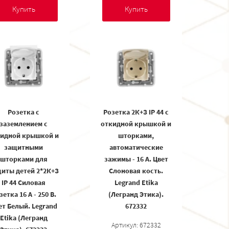
Купить
Купить
Розетка с
Розетка 2К+З IP 44 с
заземлением с
откидной крышкой и
идной крышкой и
шторками,
защитными
автоматические
шторками для
зажимы - 16 А. Цвет
иты детей 2*2К+З
Слоновая кость.
IP 44 Силовая
Legrand Etika
зетка 16 А - 250 В.
(Легранд Этика).
ет Белый. Legrand
672332
Etika (Легранд
Артикул: 672332