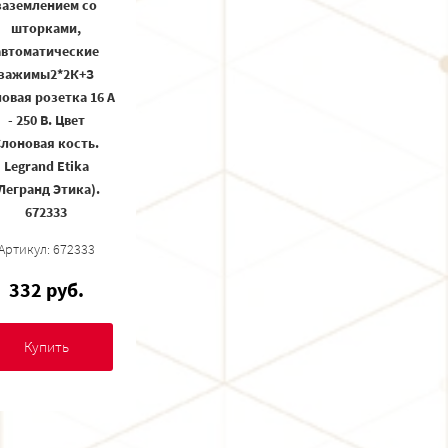
заземлением со
шторками,
автоматические
зажимы2*2К+З
овая розетка 16 А
- 250 В. Цвет
Слоновая кость.
Legrand Etika
Легранд Этика).
672333
Артикул: 672333
332 руб.
Купить