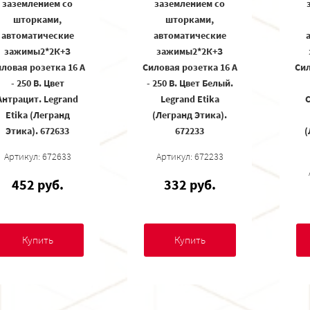
заземлением со
заземлением со
шторками,
шторками,
автоматические
автоматические
зажимы2*2К+З
зажимы2*2К+З
ловая розетка 16 А
Силовая розетка 16 А
Сил
- 250 В. Цвет
- 250 В. Цвет Белый.
Антрацит. Legrand
Legrand Etika
Etika (Легранд
(Легранд Этика).
Этика). 672633
672233
(
Артикул: 672633
Артикул: 672233
452 руб.
332 руб.
Купить
Купить