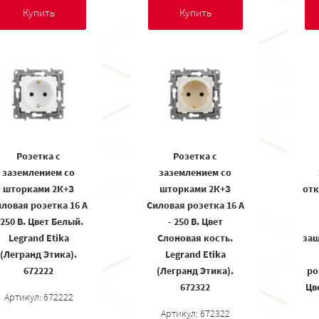
Купить
Купить
Розетка с
Розетка с
заземлением со
заземлением со
шторками 2К+З
шторками 2К+З
отк
ловая розетка 16 А
Силовая розетка 16 А
 250 В. Цвет Белый.
- 250 В. Цвет
Legrand Etika
Слоновая кость.
защ
(Легранд Этика).
Legrand Etika
672222
(Легранд Этика).
ро
672322
Цв
Артикул: 672222
Артикул: 672322