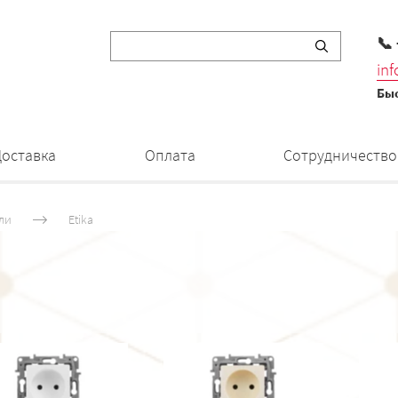
📞
in
Быс
Доставка
Оплата
Сотрудничество
ли
Etika