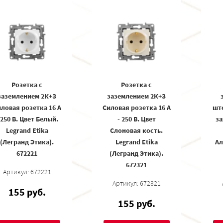
Розетка с
Розетка с
заземлением 2К+З
заземлением 2К+З
ловая розетка 16 А
Силовая розетка 16 А
шт
 250 В. Цвет Белый.
- 250 В. Цвет
за
Legrand Etika
Слоновая кость.
(Легранд Этика).
Legrand Etika
Ал
672221
(Легранд Этика).
672321
Артикул: 672221
Артикул: 672321
155 руб.
155 руб.