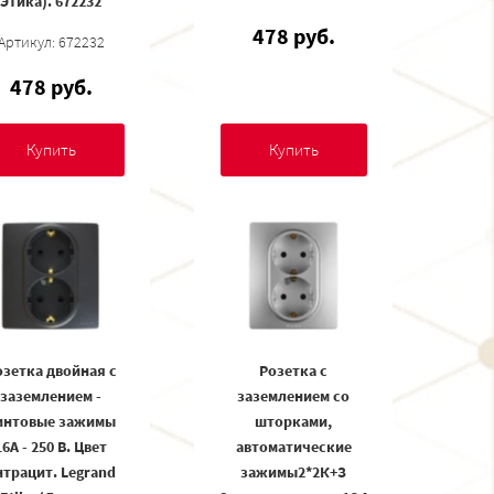
Этика). 672232
478 руб.
Артикул: 672232
478 руб.
Купить
Купить
озетка двойная с
Розетка с
заземлением -
заземлением со
интовые зажимы
шторками,
16А - 250 В. Цвет
автоматические
нтрацит. Legrand
зажимы2*2К+З