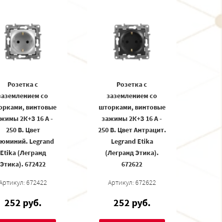
Розетка с
Розетка с
заземлением со
заземлением со
орками, винтовые
шторками, винтовые
жимы 2К+З 16 А -
зажимы 2К+З 16 А -
250 В. Цвет
250 В. Цвет Антрацит.
юминий. Legrand
Legrand Etika
Etika (Легранд
(Легранд Этика).
Этика). 672422
672622
Артикул: 672422
Артикул: 672622
252 руб.
252 руб.