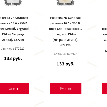
озетка 2К Силовая
Розетка 2К Силовая
озетка 16 А - 250 В.
розетка 16 А - 250 В.
вет Белый. Legrand
Цвет Слоновая кость.
шт
Etika (Легранд
Legrand Etika
за
Этика). 672220
(Легранд Этика).
В
672320
Артикул: 672220
(
Артикул: 672320
133 руб.
133 руб.
Купить
Купить