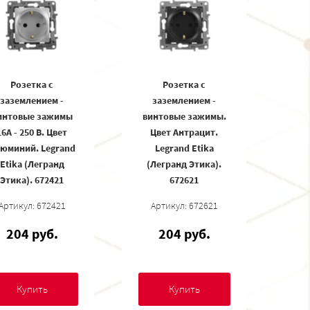
Розетка с
Розетка с
заземлением -
заземлением -
интовые зажимы
винтовые зажимы.
16А - 250 В. Цвет
Цвет Антрацит.
юминий. Legrand
Legrand Etika
Etika (Легранд
(Легранд Этика).
Этика). 672421
672621
Артикул: 672421
Артикул: 672621
204 руб.
204 руб.
Купить
Купить