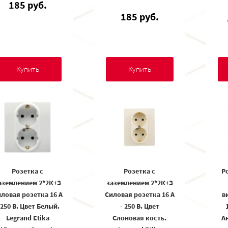
185 руб.
185 руб.
Купить
Купить
Розетка с
Розетка с
Р
аземлением 2*2К+З
заземлением 2*2К+З
ловая розетка 16 А
Силовая розетка 16 А
в
 250 В. Цвет Белый.
- 250 В. Цвет
Legrand Etika
Слоновая кость.
А