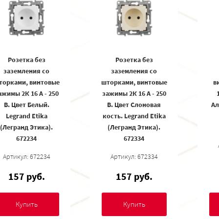
Розетка без
Розетка без
заземления со
заземления со
торками, винтовые
шторками, винтовые
в
ажимы 2К 16 А - 250
зажимы 2К 16 А - 250
В. Цвет Белый.
В. Цвет Слоновая
Ал
Legrand Etika
кость. Legrand Etika
(Легранд Этика).
(Легранд Этика).
672234
672334
Артикул: 672234
Артикул: 672334
157 руб.
157 руб.
Купить
Купить