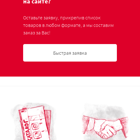
на сайте?
Оставьте заявку, прикрепив список
товаров в любом формате, а мы составим
заказ за Вас!
Быстрая заявка