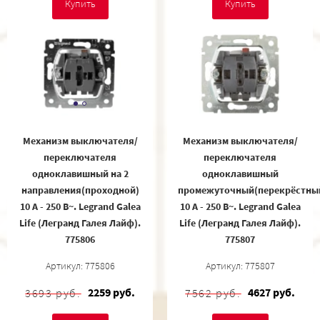
Купить
Купить
Механизм выключателя/
Механизм выключателя/
переключателя
переключателя
одноклавишный на 2
одноклавишный
направления(проходной)
промежуточный(перекрёстны
10 A - 250 В~. Legrand Galea
10 A - 250 В~. Legrand Galea
Life (Легранд Галея Лайф).
Life (Легранд Галея Лайф).
775806
775807
Артикул: 775806
Артикул: 775807
2259 руб.
4627 руб.
3693 руб.
7562 руб.