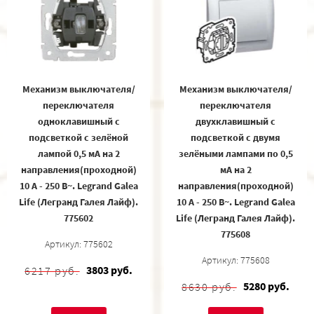
Механизм выключателя/
Механизм выключателя/
переключателя
переключателя
одноклавишный с
двухклавишный с
подсветкой с зелёной
подсветкой с двумя
лампой 0,5 мA на 2
зелёными лампами по 0,5
направления(проходной)
мA на 2
10 A - 250 В~. Legrand Galea
направления(проходной)
Life (Легранд Галея Лайф).
10 A - 250 В~. Legrand Galea
775602
Life (Легранд Галея Лайф).
775608
Артикул: 775602
Артикул: 775608
3803 руб.
6217 руб.
5280 руб.
8630 руб.