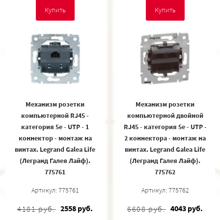
Купить
Купить
Механизм розетки
Механизм розетки
компьютерной RJ45 -
компьютерной двойной
категория 5e - UTP - 1
RJ45 - категория 5e - UTP -
коннектор - монтаж на
2 коннектора - монтаж на
винтах. Legrand Galea Life
винтах. Legrand Galea Life
(Легранд Галея Лайф).
(Легранд Галея Лайф).
775761
775762
Артикул: 775761
Артикул: 775762
2558 руб.
4043 руб.
4181 руб.
6608 руб.