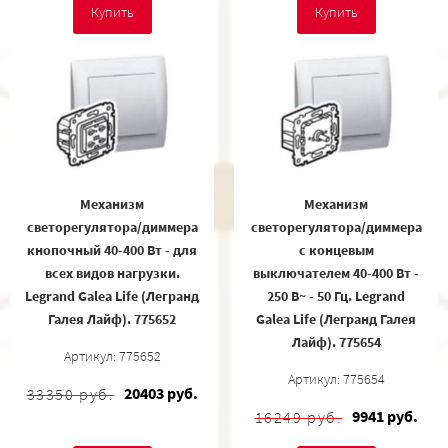
Купить
Купить
Механизм
Механизм
светорегулятора/диммера
светорегулятора/диммера
кнопочный 40-400 Вт - для
с концевым
всех видов нагрузки.
выключателем 40-400 Вт -
Legrand Galea Life (Легранд
250 В~ - 50 Гц. Legrand
Галея Лайф). 775652
Galea Life (Легранд Галея
Лайф). 775654
Артикул: 775652
Артикул: 775654
20403 руб.
33350 руб.
9941 руб.
16249 руб.