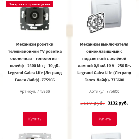
Товар снят с производства
Механизм розетки
Механизм выключателя
телевизионной TV розетка
одноклавишный с
оконечная - топология -
подсветкой с зелёной
шлейф - 2400 Мгц - 10 дБ.
лампой 0,5 мA 10 A - 250 В~.
Legrand Galea Life (Легранд
Legrand Galea Life (Легранд
Галея Лайф). 775966
Галея Лайф). 775600
Артикул: 775966
Артикул: 775600
3132 руб.
5119 руб.
Купить
Купить