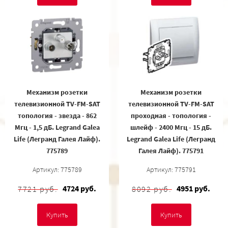
Механизм розетки
Механизм розетки
телевизионной TV-FM-SAT
телевизионной TV-FM-SAT
топология - звезда - 862
проходная - топология -
Мгц - 1,5 дБ. Legrand Galea
шлейф - 2400 Мгц - 15 дБ.
Life (Легранд Галея Лайф).
Legrand Galea Life (Легранд
775789
Галея Лайф). 775791
Артикул: 775789
Артикул: 775791
4724 руб.
4951 руб.
7721 руб.
8092 руб.
Купить
Купить