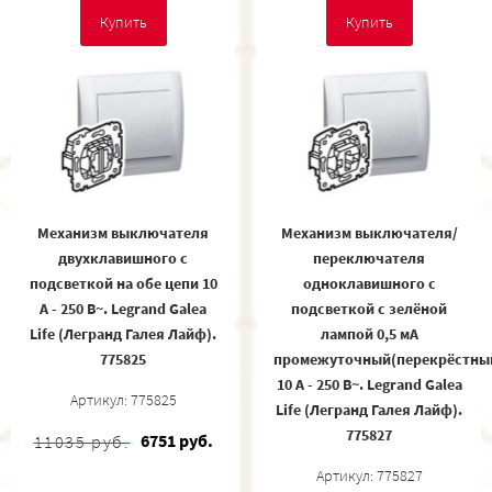
Купить
Купить
Механизм выключателя
Механизм выключателя/
двухклавишного с
переключателя
подсветкой на обе цепи 10
одноклавишного с
A - 250 В~. Legrand Galea
подсветкой с зелёной
Life (Легранд Галея Лайф).
лампой 0,5 мA
775825
промежуточный(перекрёстны
10 A - 250 В~. Legrand Galea
Артикул: 775825
Life (Легранд Галея Лайф).
775827
6751 руб.
11035 руб.
Артикул: 775827