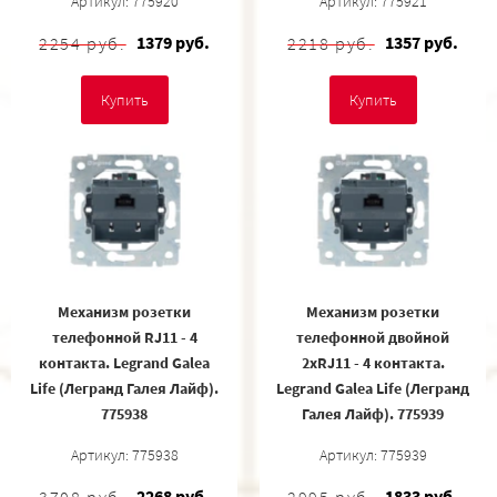
Артикул: 775920
Артикул: 775921
1379 руб.
1357 руб.
2254 руб.
2218 руб.
Купить
Купить
Механизм розетки
Механизм розетки
телефонной RJ11 - 4
телефонной двойной
контакта. Legrand Galea
2хRJ11 - 4 контакта.
Life (Легранд Галея Лайф).
Legrand Galea Life (Легранд
775938
Галея Лайф). 775939
Артикул: 775938
Артикул: 775939
2268 руб.
1833 руб.