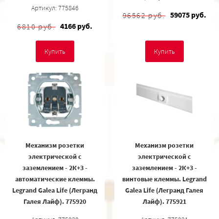
Артикул: 775846
59075 руб.
96562 руб.
4166 руб.
6810 руб.
Купить
Купить
Механизм розетки
Механизм розетки
электрической с
электрической с
заземлением - 2К+3 -
заземлением - 2К+3 -
автоматические клеммы.
винтовые клеммы. Legrand
Legrand Galea Life (Легранд
Galea Life (Легранд Галея
Галея Лайф). 775920
Лайф). 775921