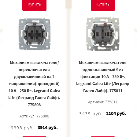
Купить
Купить
Механизм выключателя/
Механизм выключателя
переключателя
одноклавишный без
двухклавишный на 2
фиксации 10 А - 250 В~.
направления(проходной)
Legrand Galea Life (Легранд
10 A - 250 В~. Legrand Galea
Галея Лайф). 775811
Life (Легранд Галея Лайф).
Артикул: 775811
775808
2104 руб.
3439 руб.
Артикул: 775808
3914 руб.
6398 руб.