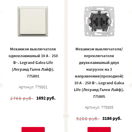
Механизм выключателя
Механизм выключателя/
одноклавишный 10 A - 250
переключателя
В~. Legrand Galea Life
двухклавишный двух
(Легранд Галея Лайф).
нагрузок на 2
775801
направления(проходной)
10 A - 250 В~. Legrand Galea
Артикул: 775801
Life (Легранд Галея Лайф).
775805
1692 руб.
2766 руб.
Артикул: 775805
3186 руб.
5208 руб.