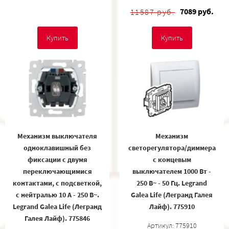
7089 руб.
11587 руб.
Купить
Купить
Механизм выключателя
Механизм
одноклавишный без
светорегулятора/диммера
фиксации с двумя
с концевым
переключающимися
выключателем 1000 Вт -
контактами, с подсветкой,
250 В~ - 50 Гц. Legrand
с нейтралью 10 А - 250 В~.
Galea Life (Легранд Галея
Legrand Galea Life (Легранд
Лайф). 775910
Галея Лайф). 775846
Артикул: 775910