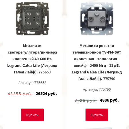
Механизм
Механизм розетки
светорегулятора/диммера
телевизионной TV-FM-SAT
кнопочный 40-600 Вт.
оконечная - топология -
Legrand Galea Life (Легранд
шлейф - 2400 Мгц - 11 дБ.
Галея Лайф). 775653
Legrand Galea Life (Легранд
Галея Лайф). 775790
Артикул: 775653
Артикул: 775790
26524 руб.
43355 руб.
4886 руб.
7986 руб.
Купить
Купить