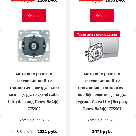
3708 руб.
2995 руб.
Купить
Купить
Товар снят с производства
Механизм розетки
Механизм розетки
телевизионной TV
телевизионной TV
топология - звезда - 2400
проходная - топология -
Мгц - 1,5 дБ. Legrand Galea
шлейф - 2400 Мгц - 14 дБ.
Life (Легранд Галея Лайф).
Legrand Galea Life (Легранд
775965
Галея Лайф). 775967
Артикул: 775965
Артикул: 775967
2531 руб.
2478 руб.
4136 руб.