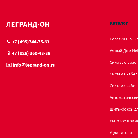
ЛЕГРАНД-ОН
Каталог
Розетки и вык
📞 +7 (495)744-75-63
Умный Дом Ne
📱 +7 (926) 360-48-88
Силовые розет
✉️ info@legrand-on.ru
Система кабел
Система кабел
Автоматическ
Щиты-боксы дл
Бытовое прим
Удлинители