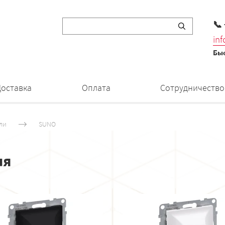
📞
in
Быс
Доставка
Оплата
Сотрудничество
ли
SUNO
ля