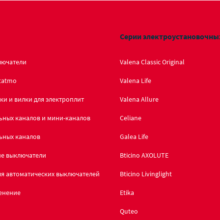
Серии электроустановочны
лючатели
Valena Classic Original
tatmo
Valena Life
ки и вилки для электроплит
Valena Allure
ьных каналов и мини-каналов
Celiane
ьных каналов
Galea Life
ие выключатели
Bticino AXOLUTE
я автоматических выключателей
Bticino Livinglight
енение
Etika
Quteo