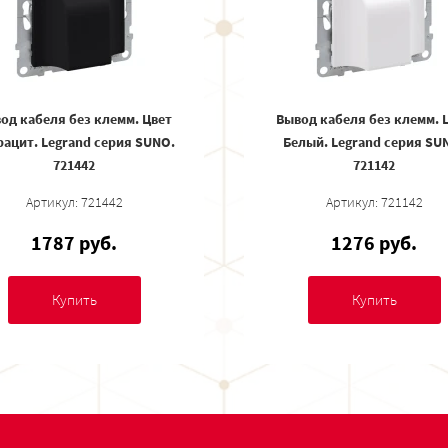
од кабеля без клемм. Цвет
Вывод кабеля без клемм. 
рацит. Legrand серия SUNO.
Белый. Legrand серия SU
721442
721142
Артикул: 721442
Артикул: 721142
1787 руб.
1276 руб.
Купить
Купить