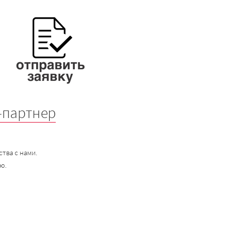
-партнер
тва с нами.
ю.