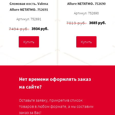
Слоновая кость. Valena
Allure NETATMO. 752690
Allure NETATMO. 752691
Артикул: 752690
Артикул: 752691
3685 руб.
7019 руб.
3934 руб.
7494 руб.
Купить
Купить
Нет времени оформлять заказ
на сайте?
Оставьте заявку, прикрепив список
товаров в любом формате, а мы составим
заказ за Вас!