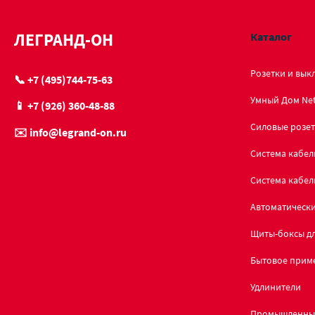
ЛЕГРАНД-ОН
Каталог
Розетки и вык
📞 +7 (495)744-75-63
Умный Дом Ne
📱 +7 (926) 360-48-88
Силовые розет
✉️ info@legrand-on.ru
Система кабел
Система кабел
Автоматическ
Щиты-боксы дл
Бытовое прим
Удлинители
Промышленны