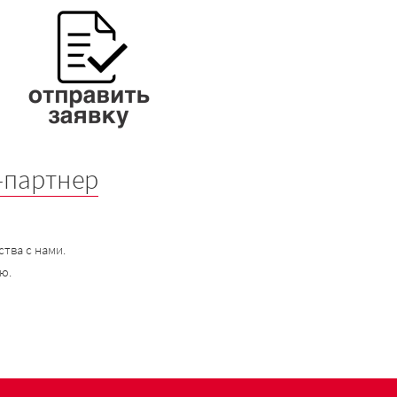
-партнер
тва с нами.
ю.