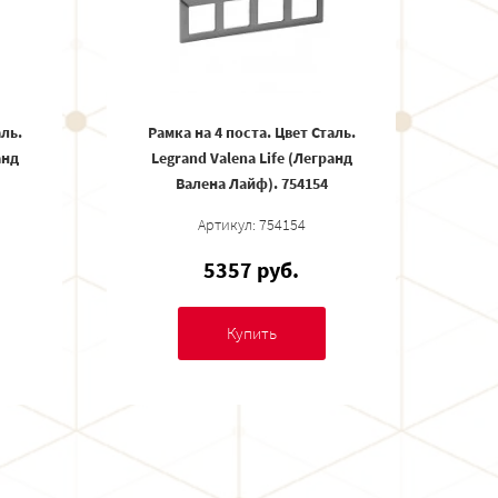
аль.
Рамка на 4 поста. Цвет Сталь.
анд
Legrand Valena Life (Легранд
Валена Лайф). 754154
Артикул: 754154
5357 руб.
Купить