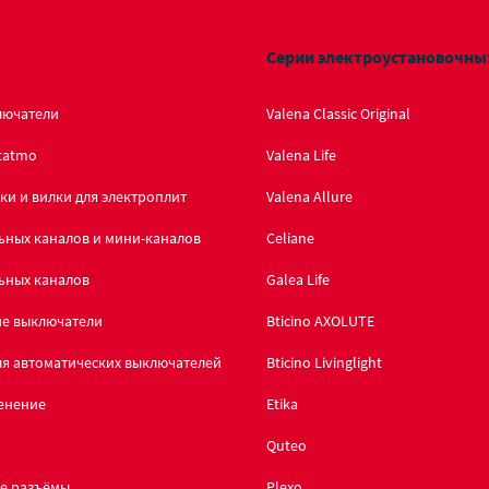
Серии электроустановочны
лючатели
Valena Classic Original
tatmo
Valena Life
ки и вилки для электроплит
Valena Allure
ьных каналов и мини-каналов
Celiane
ьных каналов
Galea Life
ие выключатели
Bticino AXOLUTE
я автоматических выключателей
Bticino Livinglight
енение
Etika
Quteo
е разъёмы
Plexo