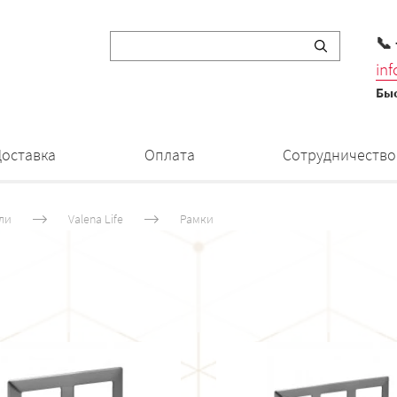
📞
in
Быс
Доставка
Оплата
Сотрудничество
ли
Valena Life
Рамки