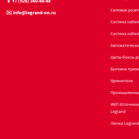
📱 +7 (926) 360-48-88
Силовые розет
✉️ info@legrand-on.ru
Система кабел
Система кабел
Автоматическ
Щиты-боксы дл
Бытовое прим
Удлинители
Промышленны
ИБП Источник
Legrand
Лючки Legran