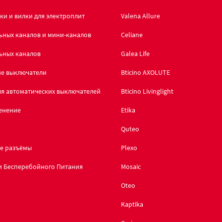
ки и вилки для электроплит
Valena Allure
ьных каналов и мини-каналов
Celiane
ьных каналов
Galea Life
ие выключатели
Bticino AXOLUTE
я автоматических выключателей
Bticino Livinglight
енение
Etika
Quteo
е разъёмы
Plexo
и Бесперебойного Питания
Mosaic
Oteo
d
Kaptika