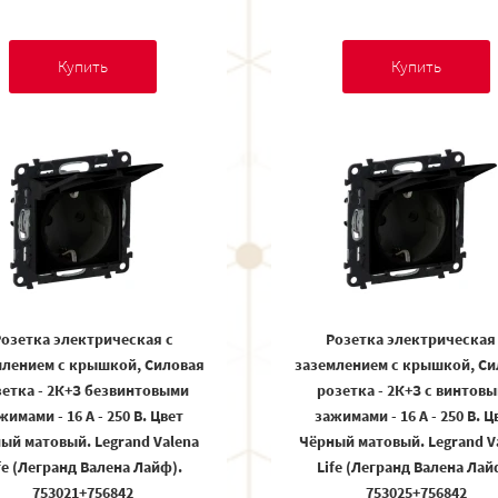
Купить
Купить
озетка электрическая с
Розетка электрическая
млением с крышкой, Силовая
заземлением с крышкой, Си
етка - 2К+З безвинтовыми
розетка - 2К+З с винтов
жимами - 16 А - 250 В. Цвет
зажимами - 16 А - 250 В. Ц
ый матовый. Legrand Valena
Чёрный матовый. Legrand V
fe (Легранд Валена Лайф).
Life (Легранд Валена Лай
753021+756842
753025+756842