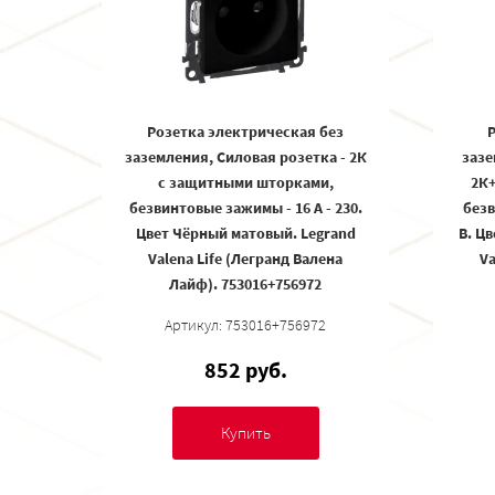
Розетка электрическая без
Р
заземления, Силовая розетка - 2К
зазе
с защитными шторками,
2К+
безвинтовые зажимы - 16 А - 230.
безв
Цвет Чёрный матовый. Legrand
В. Ц
Valena Life (Легранд Валена
Va
Лайф). 753016+756972
Артикул: 753016+756972
852 руб.
Купить