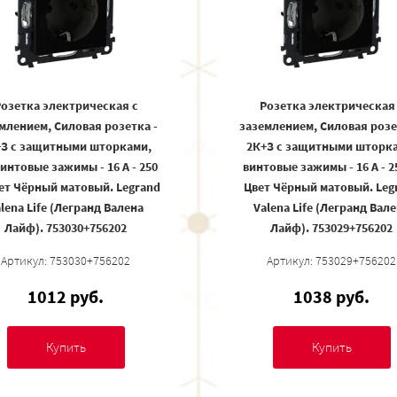
озетка электрическая с
Розетка электрическая
млением, Силовая розетка -
заземлением, Силовая розе
З с защитными шторками,
2К+З с защитными шторк
интовые зажимы - 16 А - 250
винтовые зажимы - 16 А - 2
вет Чёрный матовый. Legrand
Цвет Чёрный матовый. Leg
lena Life (Легранд Валена
Valena Life (Легранд Вал
Лайф). 753030+756202
Лайф). 753029+756202
Артикул: 753030+756202
Артикул: 753029+756202
1012 руб.
1038 руб.
Купить
Купить