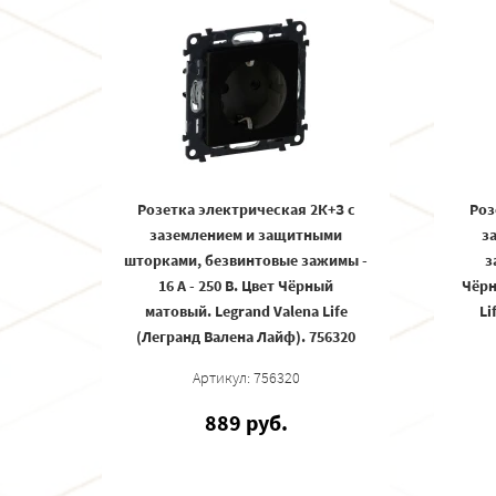
Розетка электрическая 2К+З с
Роз
заземлением и защитными
з
шторками, безвинтовые зажимы -
з
16 А - 250 В. Цвет Чёрный
Чёрн
матовый. Legrand Valena Life
Li
(Легранд Валена Лайф). 756320
Артикул: 756320
889 руб.