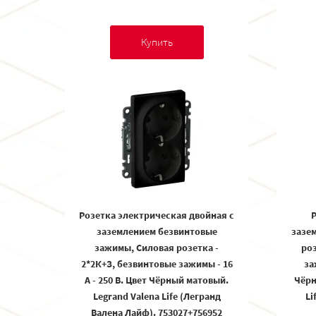
Купить
Розетка электрическая двойная с
Р
заземлением безвинтовые
зазе
зажимы, Силовая розетка -
роз
2*2К+З, безвинтовые зажимы - 16
за
А - 250 В. Цвет Чёрный матовый.
Чёрн
Legrand Valena Life (Легранд
Li
Валена Лайф). 753027+756952