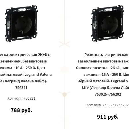
етка электрическая 2К+З с
Розетка электрическая
аземлением, безвинтовые
заземлением винтовые за
ажимы - 16 А - 250 В. Цвет
Силовая розетка - 2К+З, ви
ый матовый. Legrand Valena
зажимы - 16 А - 250 В. Цв
fe (Легранд Валена Лайф).
Чёрный матовый. Legrand V
756321
Life (Легранд Валена Лай
753025+756202
Артикул: 756321
Артикул: 753025+756202
788 руб.
911 руб.