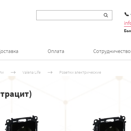
📞
in
Быс
Доставка
Оплата
Сотрудничество
ли
Valena Life
Розетки электрические
нтрацит)