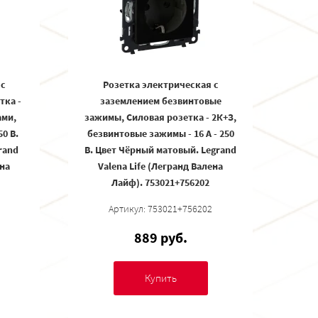
 с
Розетка электрическая с
тка -
заземлением безвинтовые
ами,
зажимы, Силовая розетка - 2К+З,
50 В.
безвинтовые зажимы - 16 А - 250
rand
В. Цвет Чёрный матовый. Legrand
ена
Valena Life (Легранд Валена
Лайф). 753021+756202
Артикул: 753021+756202
889 руб.
Купить