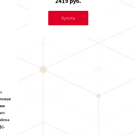
2419 руб.
Купить
 с
ловая
ыми
вет
alena
ф).