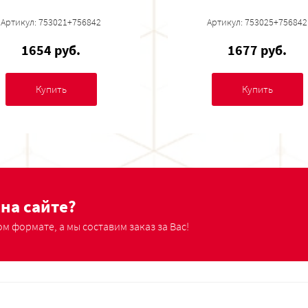
Артикул: 753021+756842
Артикул: 753025+756842
1654 руб.
1677 руб.
Купить
Купить
на сайте?
м формате, а мы составим заказ за Вас!