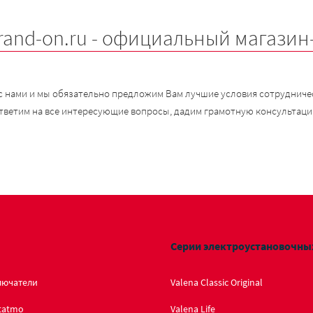
rand-on.ru - официальный магазин
с нами и мы обязательно предложим Вам лучшие условия сотрудничес
тветим на все интересующие вопросы, дадим грамотную консультаци
Серии электроустановочны
лючатели
Valena Classic Original
tatmo
Valena Life