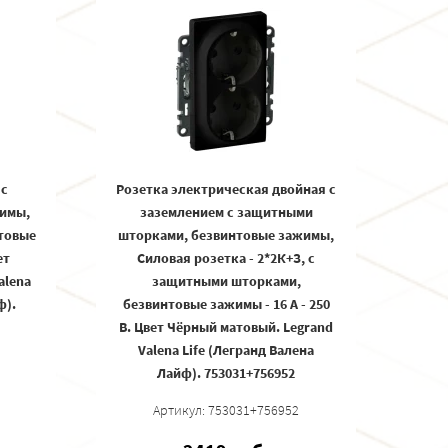
 с
Розетка электрическая двойная с
жимы,
заземлением с защитными
нтовые
шторками, безвинтовые зажимы,
ет
Силовая розетка - 2*2К+З, с
alena
защитными шторками,
ф).
безвинтовые зажимы - 16 А - 250
В. Цвет Чёрный матовый. Legrand
Valena Life (Легранд Валена
Лайф). 753031+756952
Артикул: 753031+756952