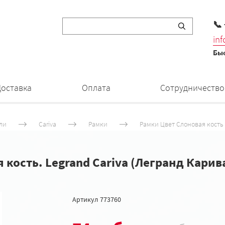
📞
in
Быс
Доставка
Оплата
Сотрудничество
ли
Cariva
Рамки
Рамки Цвет Слоновая кость
 кость. Legrand Cariva (Легранд Карив
Артикул
773760