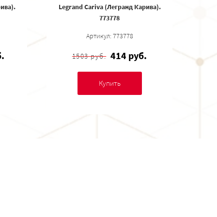
ива).
Legrand Cariva (Легранд Карива).
773778
Артикул: 773778
.
414 руб.
1503 руб.
Купить