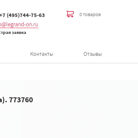
0 товаров
 +7 (495)744-75-63
fo@legrand-on.ru
трая заявка
Контакты
Отзывы
а). 773760