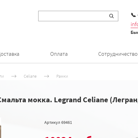
📞
in
Быс
Доставка
Оплата
Сотрудничество
ли
Celiane
Рамки
Смальта мокка. Legrand Celiane (Легра
Артикул
69461