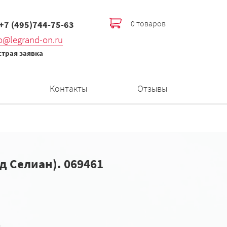
0 товаров
 +7 (495)744-75-63
fo@legrand-on.ru
трая заявка
Контакты
Отзывы
нд Селиан). 069461