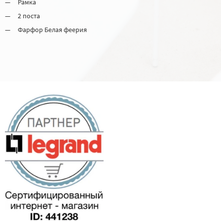
Рамка
2 поста
Фарфор Белая феерия