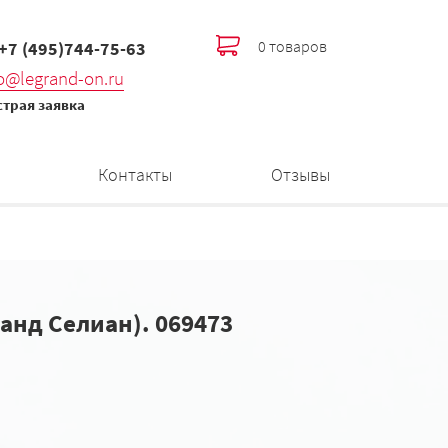
0 товаров
 +7 (495)744-75-63
fo@legrand-on.ru
трая заявка
Контакты
Отзывы
ранд Селиан). 069473