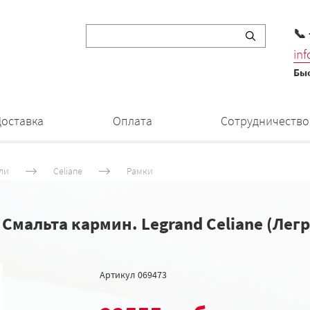
📞
in
Быс
Доставка
Оплата
Сотрудничество
ли
Celiane
Рамки
т Смальта кармин. Legrand Celiane (Лег
Артикул
069473