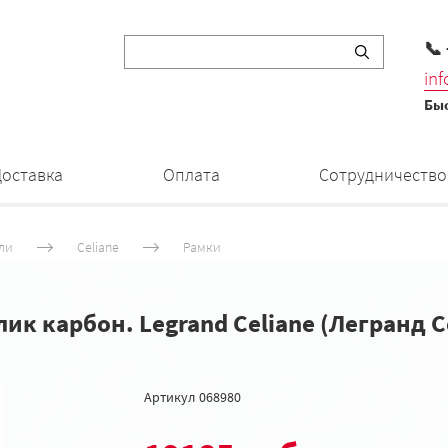
📞
in
Быс
Доставка
Оплата
Сотрудничество
ли
Celiane
Рамки
лик карбон. Legrand Celiane (Легранд С
Артикул
068980