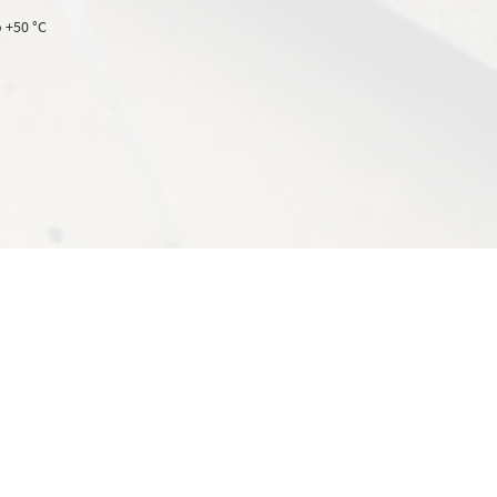
о +50 °C