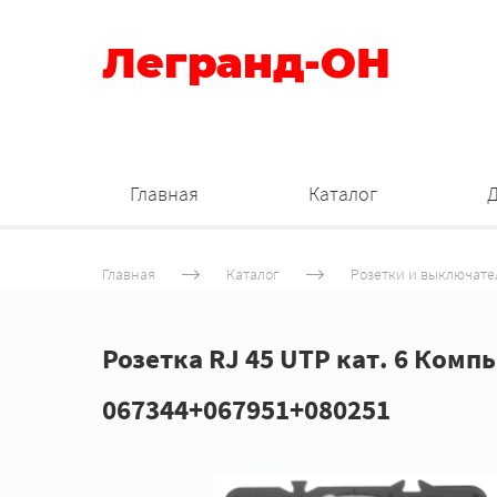
Легранд-ОН
Главная
Каталог
Главная
Каталог
Розетки и выключате
Розетка RJ 45 UTP кат. 6 Комп
067344+067951+080251