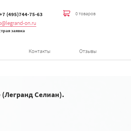
0 товаров
 +7 (495)744-75-63
fo@legrand-on.ru
трая заявка
Контакты
Отзывы
e (Легранд Селиан).