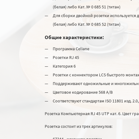
(белая) либо Кат. № 0 685 51 (титан)
Для сборки двойной розетки используется дв
(белая) либо Кат. № 0 685 52 (титан)
Общие характеристики:
Программа Celiane
Розетки RJ 45
Категория 6
Розетки с коннектором LCS быстрого монта
Поддерживают одножильные и многожильны
Цветовое кодирование 568 A/B
Соответствуют стандартам ISO 11801 изд. 2.0,
Розетка Компьютерная RJ 45 UTP кат. 6. Цвет гр
Розетка состоит из трех артикулов:
67344 - механизм розетки