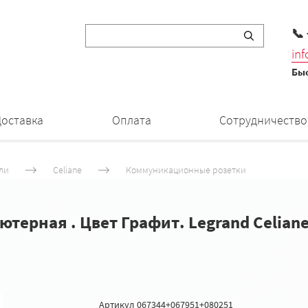
📞
in
Быс
Доставка
Оплата
Сотрудничество
ли
Celiane
Коммуникационные розетки
ьютерная . Цвет Графит. Legrand Celian
Артикул
067344+067951+080251