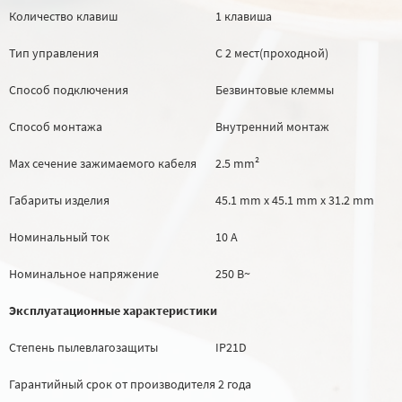
Количество клавиш
1 клавиша
Тип управления
С 2 мест(проходной)
Способ подключения
Безвинтовые клеммы
Способ монтажа
Внутренний монтаж
Max сечение зажимаемого кабеля
2.5 mm²
Габариты изделия
45.1 mm х 45.1 mm х 31.2 mm
Номинальный ток
10 А
Номинальное напряжение
250 В~
Эксплуатационные характеристики
Степень пылевлагозащиты
IP21D
Гарантийный срок от производителя
2 года