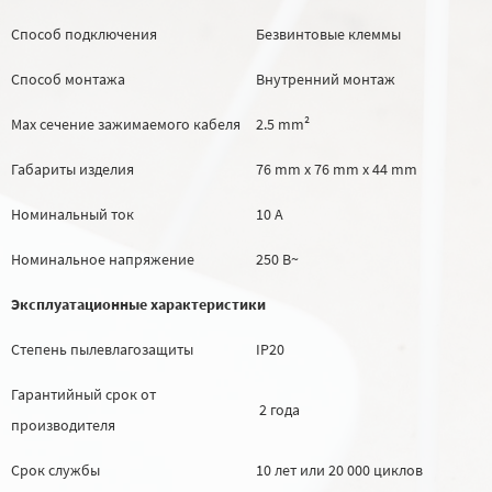
Способ подключения
Безвинтовые клеммы
Способ монтажа
Внутренний монтаж
Max сечение зажимаемого кабеля
2.5 mm²
Габариты изделия
76 mm х 76 mm х 44 mm
Номинальный ток
10 А
Номинальное напряжение
250 В~
Эксплуатационные характеристики
Степень пылевлагозащиты
IP20
Гарантийный срок от
2 года
производителя
Срок службы
10 лет или 20 000 циклов