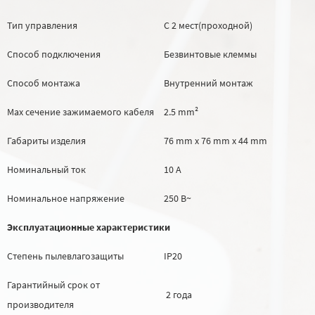
Тип управления
С 2 мест(проходной)
Способ подключения
Безвинтовые клеммы
Способ монтажа
Внутренний монтаж
Max сечение зажимаемого кабеля
2.5 mm²
Габариты изделия
76 mm х 76 mm х 44 mm
Номинальный ток
10 А
Номинальное напряжение
250 В~
Эксплуатационные характеристики
Степень пылевлагозащиты
IP20
Гарантийный срок от
2 года
производителя