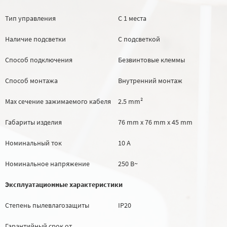
Тип управления
С 1 места
Наличие подсветки
С подсветкой
Способ подключения
Безвинтовые клеммы
Способ монтажа
Внутренний монтаж
Max сечение зажимаемого кабеля
2.5 mm²
Габариты изделия
76 mm х 76 mm х 45 mm
Номинальный ток
10 А
Номинальное напряжение
250 В~
Эксплуатационные характеристики
Степень пылевлагозащиты
IP20
Гарантийный срок от