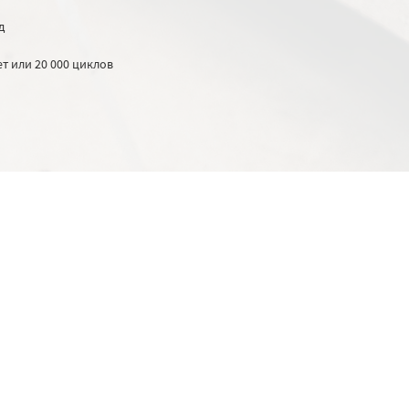
д
ет или 20 000 циклов