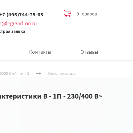
0 товаров
 +7 (495)744-75-63
fo@legrand-on.ru
трая заявка
Контакты
Отзывы
000-6 кА - тип B
Однополюсные
теристики B - 1П - 230/400 В~