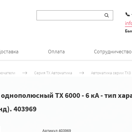
📞
in
Быс
Доставка
Оплата
Сотрудничество
лючатели
Серия ТХ Автоматика
Автоматика серии TX3 6
нополюсный TX 6000 - 6 кА - тип харак
анд). 403969
Артикул
403969