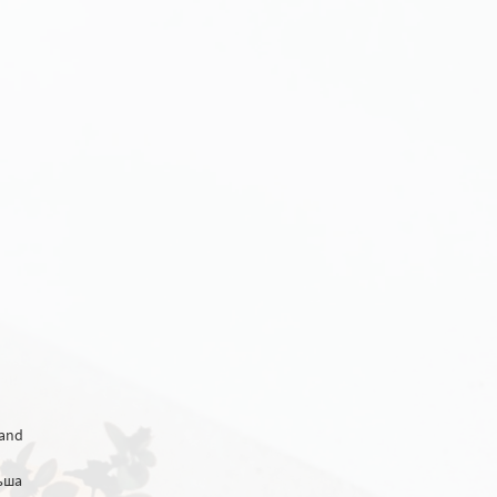
and
ьша