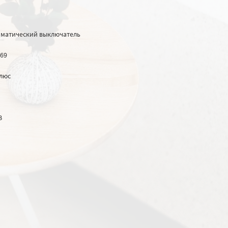
оматический выключатель
69
люс
В