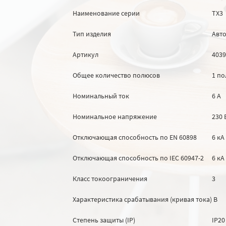
Наименование серии
TX3
Тип изделия
Авт
Артикул
4039
Общее количество полюсов
1 по
Номинальный ток
6 А
Номинальное напряжение
230 
Отключающая способность по EN 60898
6 кА
Отключающая способность по IEC 60947-2
6 кА
Класс токоограничения
3
Характеристика срабатывания (кривая тока)
B
Степень защиты (IP)
IP20