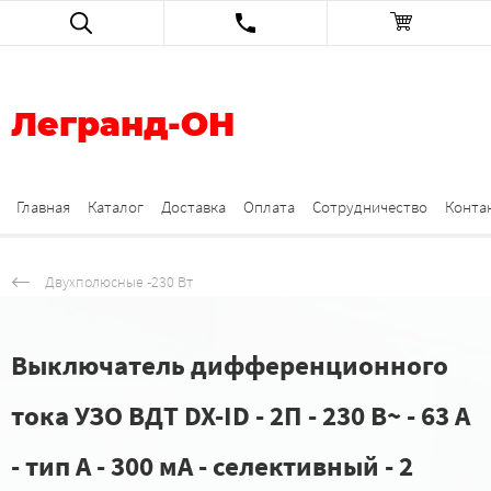
Легранд-ОН
Главная
Каталог
Доставка
Оплата
Сотрудничество
Конта
Двухполюсные -230 Вт
Выключатель дифференционного
тока УЗО ВДТ DX-ID - 2П - 230 В~ - 63 А
- тип A - 300 мА - селективный - 2