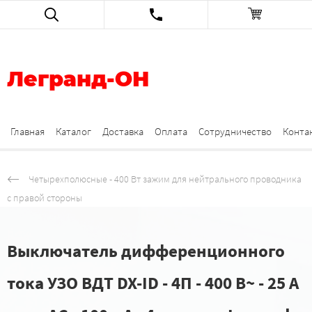
Легранд-ОН
Главная
Каталог
Доставка
Оплата
Сотрудничество
Конта
Четырехполюсные - 400 Вт зажим для нейтрального проводника
с правой стороны
Выключатель дифференционного
тока УЗО ВДТ DX-ID - 4П - 400 В~ - 25 А