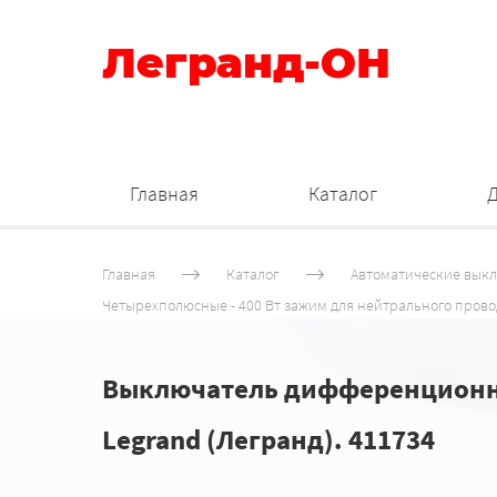
Легранд-ОН
Главная
Каталог
Главная
Каталог
Автоматические вык
Четырехполюсные - 400 Вт зажим для нейтрального прово
Выключатель дифференционного т
Legrand (Легранд). 411734