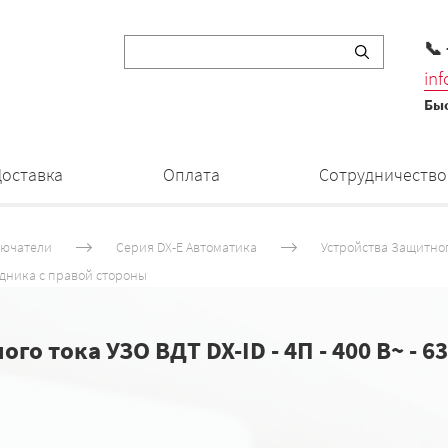
📞
in
Быс
Доставка
Оплата
Сотрудничество
лючатели
Серия DХ-E Автоматика
Устройства Защитног
дника с правой стороны
ока УЗО ВДТ DX-ID - 4П - 400 В~ - 63 А 