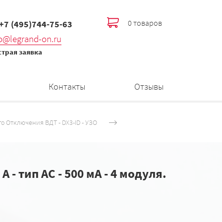
0 товаров
 +7 (495)744-75-63
fo@legrand-on.ru
трая заявка
Контакты
Отзывы
о Отключения ВДТ - DХ3-ID - УЗО
- тип AC - 500 мА - 4 модуля.