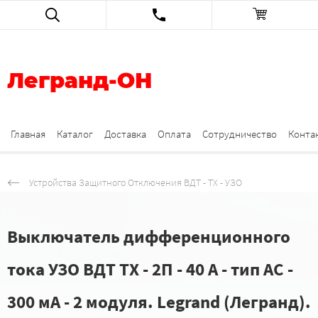
Легранд-ОН
Главная
Каталог
Доставка
Оплата
Сотрудничество
Конта
Устройства Защитного Отключения ВДТ - ТХ - УЗО
Выключатель дифференционного
тока УЗО ВДТ TX - 2П - 40 А - тип AC -
300 мА - 2 модуля. Legrand (Легранд).