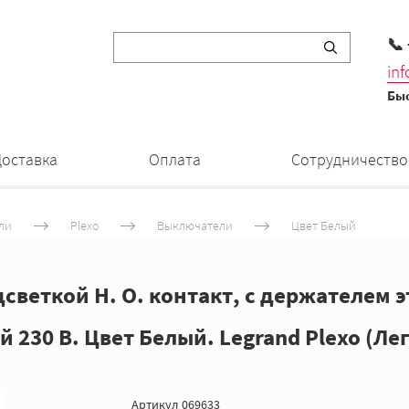
📞
in
Быс
Доставка
Оплата
Сотрудничество
ли
Plexo
Выключатели
Цвет Белый
веткой Н. О. контакт, с держателем э
 230 В. Цвет Белый. Legrand Plexo (Ле
Артикул
069633