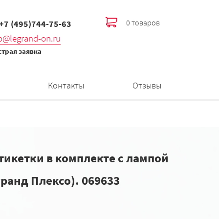
0 товаров
 +7 (495)744-75-63
fo@legrand-on.ru
трая заявка
Контакты
Отзывы
тикетки в комплекте с лампой
гранд Плексо). 069633