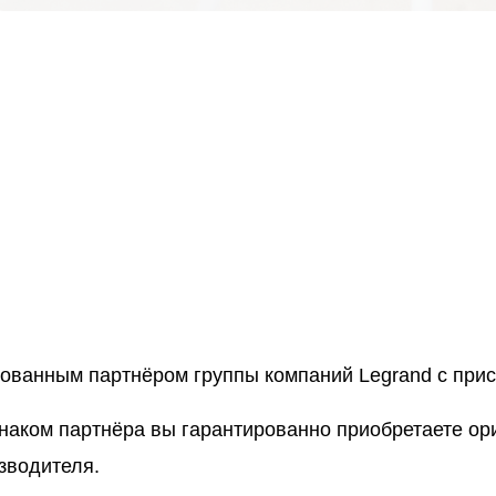
рованным партнёром группы компаний Legrand с пр
знаком партнёра вы гарантированно приобретаете о
зводителя.