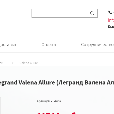
📞
in
Быс
Доставка
Оплата
Сотрудничество
ли
Valena Allure
egrand Valena Allure (Легранд Валена А
Артикул
754462