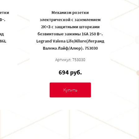
етки
Механизм розетки
В~.
электрической с заземлением
2К+З с защитными шторками
нд
безвинтовые зажимы 16А 250 В~.
86L
Legrand Valena Life/Allure(Легранд
Валена Лайф/Алюр). 753030
Артикул: 753030
694 руб.
Купить