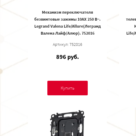
Механизм переключателя
безвинтовые зажимы 10АХ 250 В~.
теле
Legrand Valena Life/Allure(Легранд
К
Валена Лайф/Алюр). 752016
Life
Артикул: 752016
896 руб.
Купить