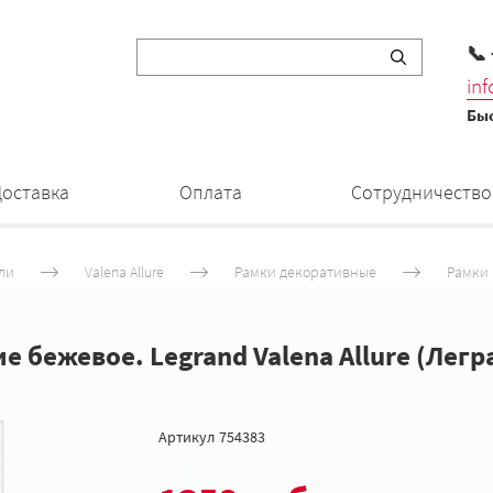
📞
in
Быс
Доставка
Оплата
Сотрудничество
ли
Valena Allure
Рамки декоративные
Рамки 
ие бежевое. Legrand Valena Allure (Лег
Артикул
754383