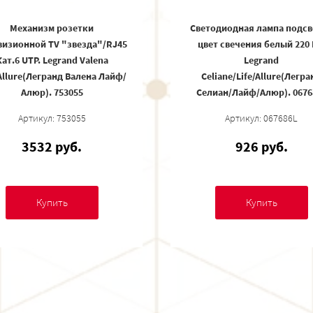
Механизм розетки
Светодиодная лампа подсв
визионной TV "звезда"/RJ45
цвет свечения белый 220 
ат.6 UTP. Legrand Valena
Legrand
/Allure(Легранд Валена Лайф/
Celiane/Life/Allure(Легра
Алюр). 753055
Селиан/Лайф/Алюр). 0676
Артикул: 753055
Артикул: 067686L
3532 руб.
926 руб.
Купить
Купить