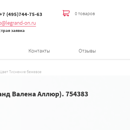
0 товаров
 +7 (495)744-75-63
fo@legrand-on.ru
трая заявка
Контакты
Отзывы
Цвет Тиснение бежевое
ранд Валена Аллюр). 754383