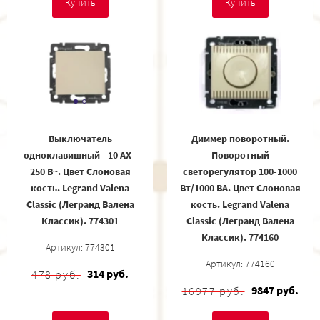
Купить
Купить
Выключатель
Диммер поворотный.
одноклавишный - 10 AX -
Поворотный
250 В~. Цвет Слоновая
светорегулятор 100-1000
кость. Legrand Valena
Вт/1000 ВА. Цвет Слоновая
Classic (Легранд Валена
кость. Legrand Valena
Классик). 774301
Classic (Легранд Валена
Классик). 774160
Артикул: 774301
Артикул: 774160
314 руб.
478 руб.
9847 руб.
16977 руб.