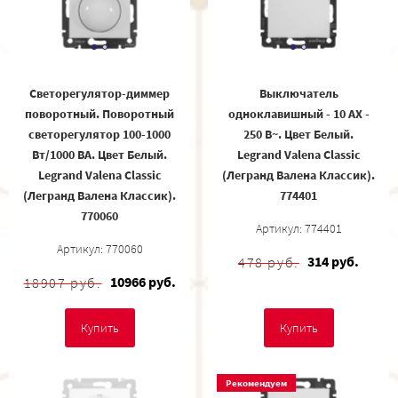
Светорегулятор-диммер
Выключатель
поворотный. Поворотный
одноклавишный - 10 AX -
светорегулятор 100-1000
250 В~. Цвет Белый.
Вт/1000 ВА. Цвет Белый.
Legrand Valena Classic
Legrand Valena Classic
(Легранд Валена Классик).
(Легранд Валена Классик).
774401
770060
Артикул: 774401
Артикул: 770060
314 руб.
478 руб.
10966 руб.
18907 руб.
Купить
Купить
Рекомендуем