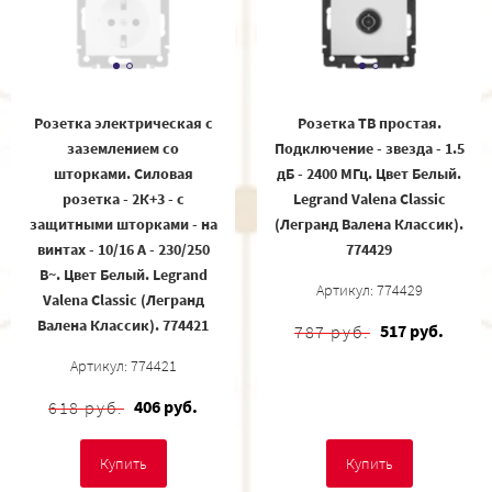
Розетка электрическая с
Розетка ТВ простая.
заземлением со
Подключение - звезда - 1.5
шторками. Силовая
дБ - 2400 МГц. Цвет Белый.
розетка - 2К+3 - с
Legrand Valena Classic
защитными шторками - на
(Легранд Валена Классик).
винтах - 10/16 А - 230/250
774429
В~. Цвет Белый. Legrand
Артикул: 774429
Valena Classic (Легранд
Валена Классик). 774421
517 руб.
787 руб.
Артикул: 774421
406 руб.
618 руб.
Купить
Купить