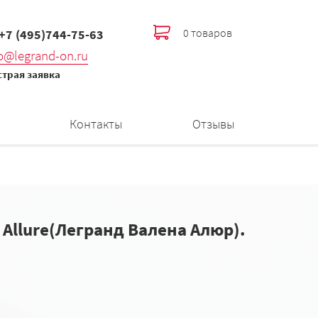
0 товаров
 +7 (495)744-75-63
fo@legrand-on.ru
трая заявка
Контакты
Отзывы
 Allure(Легранд Валена Алюр).