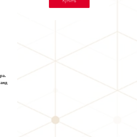
Купить
ра.
ранд