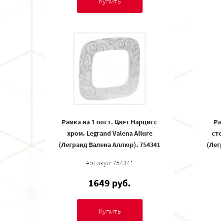
Купить
Рамка на 1 пост. Цвет Нарцисс
Ра
хром. Legrand Valena Allure
ст
(Легранд Валена Аллюр). 754341
(Лег
Артикул: 754341
1649 руб.
Купить