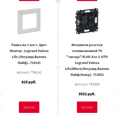
Рамка на 1 пост. Цвет
Механизм розетки
Жемчуг. Legrand Valena
телевизионной TV
Life (Легранд Валена
"звезда"/RJ45 Кат.6 UTP.
Лайф). 754141
Legrand Valena
Life/Allure(Легранд Валена
Артикул: 754141
Лайф/Алюр). 753055
825 руб.
Артикул: 753055
3532 руб.
Купить
Купить