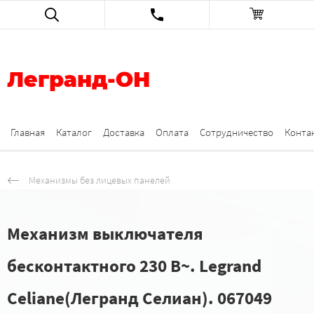
Легранд-ОН
Главная
Каталог
Доставка
Оплата
Сотрудничество
Конта
Механизмы без лицевых панелей
Механизм выключателя
бесконтактного 230 В~. Legrand
Celiane(Легранд Селиан). 067049