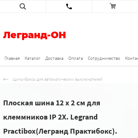
Легранд-ОН
Главная
Каталог
Доставка
Оплата
Сотрудничество
Конта
Щиты-боксы для автоматических выключателей
Плоская шина 12 x 2 см для
клеммников IP 2X. Legrand
Practibox(Легранд Практибокс).