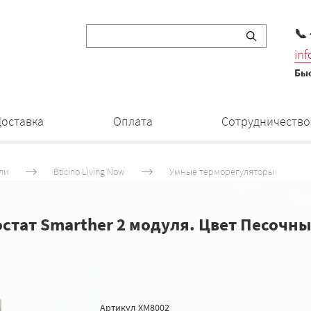
📞
in
Быс
Доставка
Оплата
Сотрудничество
ли
Bticino Living Now
Умные терморегуляторы
стат Smarther 2 модуля. Цвет Песочны
Артикул
XM8002