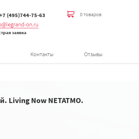
0 товаров
 +7 (495)744-75-63
fo@legrand-on.ru
трая заявка
Контакты
Отзывы
й. Living Now NETATMO.