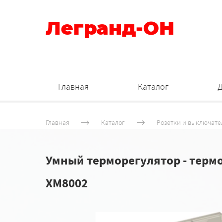
Легранд-ОН
Главная
Каталог
Главная
Каталог
Розетки и выключате
Умный терморегулятор - термо
XM8002