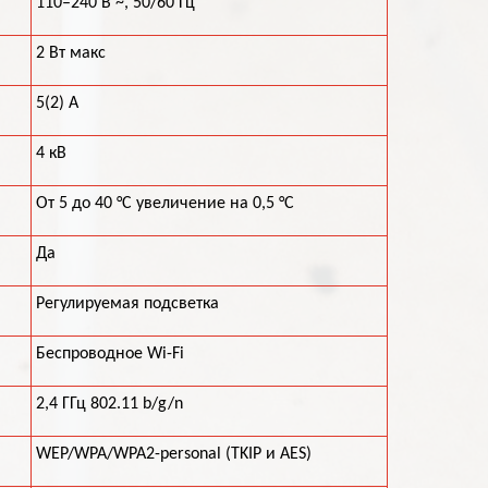
110–240 В ~, 50/60 Гц
2 Вт макс
5(2) A
4 кВ
От 5 до 40 °C увеличение на 0,5 °C
Да
Регулируемая подсветка
Беспроводное Wi-Fi
2,4 ГГц 802.11 b/g/n
WEP/WPA/WPA2-personal (TKIP и AES)