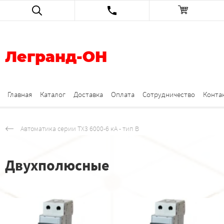
Легранд-ОН
Главная
Каталог
Доставка
Оплата
Сотрудничество
Конта
Автоматика серии TX3 6000-6 кА - тип B
Двухполюсные