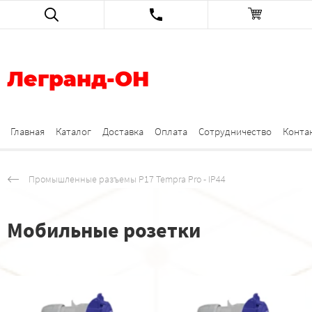
Легранд-ОН
Главная
Каталог
Доставка
Оплата
Сотрудничество
Конта
Промышленные разъемы Р17 Tempra Pro - IP44
Мобильные розетки