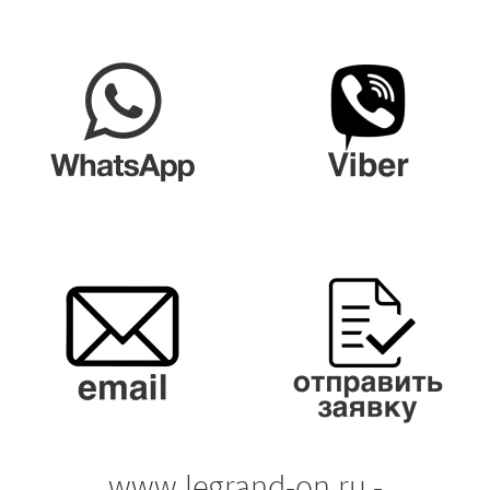
www.legrand-on.ru -