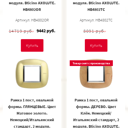
модуля. Bticino AXOLUTE.
модуля. Bticino AXOLUTE.
HB4802OR
HB4802TC
Артикул: HB4802OR
Артикул: HB4802TC
9442 руб.
14719 руб.
8091 руб.
Купить
Купить
Товар снят с производства
Рамка 1 пост, овальной
Рамка 1 пост, овальной
формы. ГЛЯНЦЕВЫЕ. Цвет
формы. ДЕРЕВО. Цвет
Матовое золото.
Клён. Немецкий/
Немецкий/Итальянский
Итальянский стандарт, 2
стандарт, 2 модуля.
модуля. Bticino AXOLUTE.