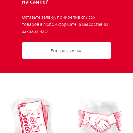
на сайте?
Оставьте заявку, прикрепив список
товаров в любом формате, а мы составим
заказ за Вас!
Быстрая заявка