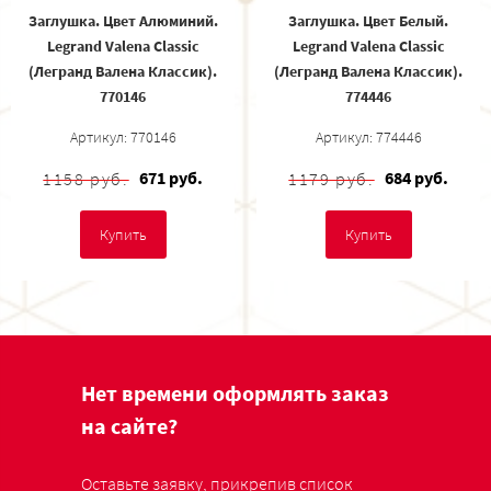
Заглушка. Цвет Алюминий.
Заглушка. Цвет Белый.
Legrand Valena Classic
Legrand Valena Classic
(Легранд Валена Классик).
(Легранд Валена Классик).
770146
774446
Артикул: 770146
Артикул: 774446
671 руб.
684 руб.
1158 руб.
1179 руб.
Купить
Купить
Нет времени оформлять заказ
на сайте?
Оставьте заявку, прикрепив список