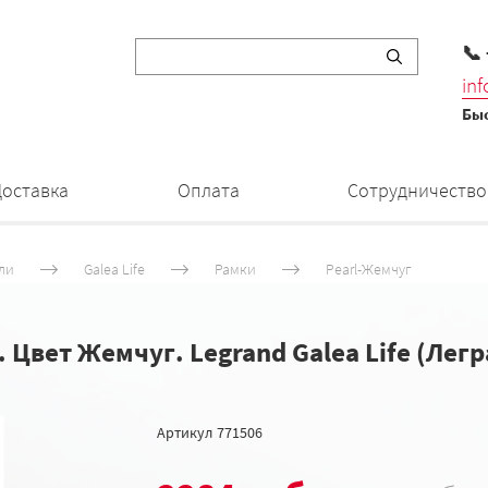
📞
in
Быс
Доставка
Оплата
Сотрудничество
ли
Galea Life
Рамки
Pearl-Жемчуг
. Цвет Жемчуг. Legrand Galea Life (Лег
Артикул
771506