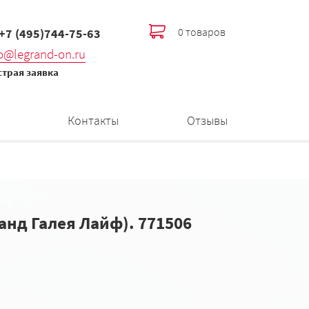
0 товаров
 +7 (495)744-75-63
fo@legrand-on.ru
трая заявка
Контакты
Отзывы
ранд Галея Лайф). 771506